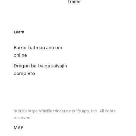
trailer
Learn
Baixar batman ano um
online
Dragon ball saga saiyajin
completo
© 2019 https://faxfileszloaere.netlify.app, Inc. All rights
reserved.
MAP