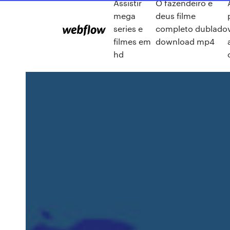
Assistir
O fazendeiro e
mega
deus filme
series e
completo dublado
filmes em
download mp4
hd