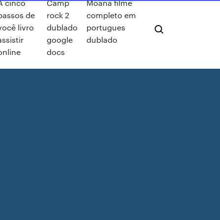
A cinco
Camp
Moana filme
passos de
rock 2
completo em
você livro
dublado
portugues
assistir
google
dublado
online
docs