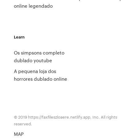
online legendado
Learn
Os simpsons completo
dublado youtube
A pequena loja dos
horrores dublado online
© 2019 https://faxfileszloaere.netlify.app, Inc. All rights
reserved.
MAP